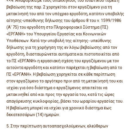
<<4. Αναφορικά με τους υπαλλήλους του ιδιωτικού τομέα η
βεβαίωση της παρ. 2 χορηγείται στον εργαζόμενο για τη
μετακίνησή του από τον υπόχρεο εργοδότη, κατόπιν υποβολής
αίτησης-υπεύθυνης δήλωσης του άρθρου 8 του ν. 1599/1986
(Α’ 75) του εργοδότη στο Πληροφοριακό Σύστημα (ΠΣ)
«ΕΡΓΑΝΗ» του Υπουργείου Εργασίας και Κοινωνικών
Υποθέσεων. Κατά την υποβολή της αίτησης- υπεύθυνης
δήλωσης για τη χορήγηση της εν λόγω βεβαίωσης από τον
εργοδότη, διασταυρώνεται αυτόματα και πιστοποιείται από
το ΠΣ «ΕΡΓΑΝΗ» η εργασιακή σχέση του εργαζόμενου με τον
αιτούντα εργοδότη και κατόπιν παρέχεται η βεβαίωση από το
ΠΣ «ΕΡΓΑΝΗ». Η βεβαίωση χορηγείται σε κάθε περίπτωση
στον εργαζόμενο το αργότερο πριν από τη μετακίνησή του και
ισχύει για όσο διάστημα ο εργαζόμενος απαιτείται να
μετακινηθεί από και προς την εργασία του, κατά τις ώρες
απαγόρευσης κυκλοφορίας, βάσει του ωραρίου εργασίας του.
Η βεβαίωση μπορεί να ισχύει για χρονικό διάστημα έως
δεκατεσσάρων (14) ημερών.
Στην περίπτωση αυτοαπασχολούμενων, ελεύθερων