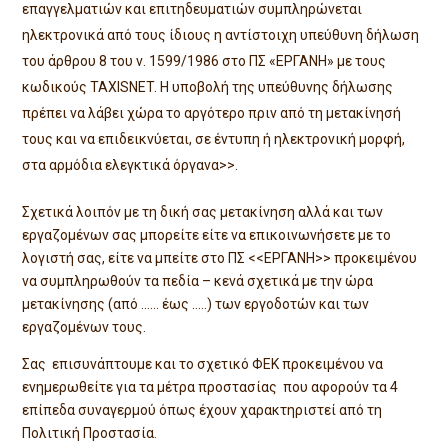
επαγγελματιών και επιτηδευματιών συμπληρώνεται
ηλεκτρονικά από τους ίδιους η αντίστοιχη υπεύθυνη δήλωση
του άρθρου 8 του ν. 1599/1986 στο ΠΣ «ΕΡΓΑΝΗ» με τους
κωδικούς TAXISNET. Η υποβολή της υπεύθυνης δήλωσης
πρέπει να λάβει χώρα το αργότερο πριν από τη μετακίνησή
τους και να επιδεικνύεται, σε έντυπη ή ηλεκτρονική μορφή,
στα αρμόδια ελεγκτικά όργανα>>.
Σχετικά λοιπόν με τη δική σας μετακίνηση αλλά και των
εργαζομένων σας μπορείτε είτε να επικοινωνήσετε με το
λογιστή σας, είτε να μπείτε στο ΠΣ <<ΕΡΓΑΝΗ>> προκειμένου
να συμπληρωθούν τα πεδία – κενά σχετικά με την ώρα
μετακίνησης (από …… έως …..) των εργοδοτών και των
εργαζομένων τους.
Σας επισυνάπτουμε και το σχετικό ΦΕΚ προκειμένου να
ενημερωθείτε για τα μέτρα προστασίας που αφορούν τα 4
επίπεδα συναγερμού όπως έχουν χαρακτηριστεί από τη
Πολιτική Προστασία.