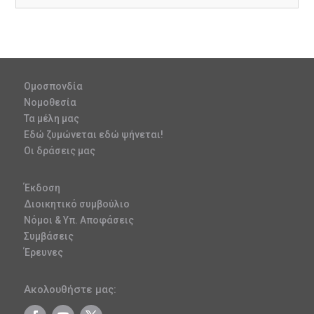
Ομοσπονδία
Νομοθεσία
Τα μέλη μας
Εδώ ζυμώνεται εδώ ψήνεται!
Οι δράσεις μας
Έκδοση
Διοικητικό συμβούλιο
Νόμοι & Υπ. Αποφάσεις
Συμβάσεις
Έρευνες
Ακολουθήστε μας: