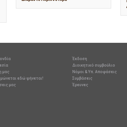
ονδία
Έκδοση
εσία
Διοικητικό συμβούλιο
η μας
Νόμοι & Υπ. Αποφάσεις
υμώνεται εδώ ψήνεται!
Συμβάσεις
σεις μας
Έρευνες