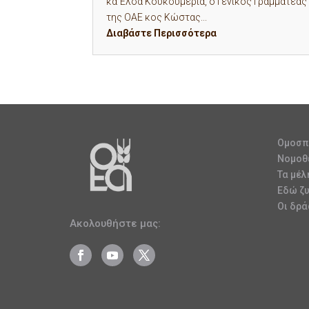
κα Έλσα Κουκουμέρια, ο Γενικός Γραμματέας
της ΟΑΕ κος Κώστας...
Διαβάστε Περισσότερα
Ομοσπ
Νομοθ
Τα μέλ
Εδώ ζ
Οι δρά
Ακολουθήστε μας: