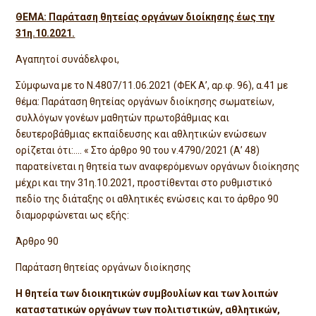
ΘΕΜΑ: Παράταση θητείας οργάνων διοίκησης
έως την
31η.10.2021.
Αγαπητοί συνάδελφοι,
Σύμφωνα με το Ν.4807/11.06.2021 (ΦΕΚ Α’, αρ.φ. 96), α.41 με
θέμα: Παράταση θητείας οργάνων διοίκησης σωματείων,
συλλόγων γονέων μαθητών πρωτοβάθμιας και
δευτεροβάθμιας εκπαίδευσης και αθλητικών ενώσεων
ορίζεται ότι:…. « Στο άρθρο 90 του ν.4790/2021 (Α’ 48)
παρατείνεται η θητεία των αναφερόμενων οργάνων διοίκησης
μέχρι και την 31η.10.2021, προστίθενται στο ρυθμιστικό
πεδίο της διάταξης οι αθλητικές ενώσεις και το άρθρο 90
διαμορφώνεται ως εξής:
Άρθρο 90
Παράταση θητείας οργάνων διοίκησης
Η θητεία των διοικητικών συμβουλίων και των λοιπών
καταστατικών οργάνων των
πολιτιστικών, αθλητικών,