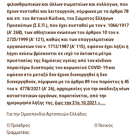
φιλανθρωπικών και άλλων σωματείων και συλλόγων, που
έχουν συσταθεί και λειτουργούν, σύμφωνα με τα άρθρα 78
και επ. του Αστικού Κώδικα, του Σώματος Ελλήνων
Προσκόπων (Σ.Ε.Π.), που έχει συσταθεί με τον ν. 1066/1917
(Α’ 268), των αθλητικών ενώσεων του άρθρου 10 του ν.
2725/1999 (Α’ 121), καθώς και των επαγγελματικών
οργανώσεων του ν. 1712/1987 (Α’ 115), εφόσον έχει λήξει ή
λήγει ενόσω βρίσκονται σε ισχύ τα έκτακτα μέτρα
προστασίας της δημόσιας υγείας από τον κίνδυνο
περαιτέρω διασποράς του κορωνοϊού COVID-19 και
εφόσον στο μεταξύ δεν έχουν διενεργηθεί ή δεν
διενεργηθούν, σύμφωνα με τα άρθρα 89 του παρόντος ή 45
του ν. 4778/2021 (Α’ 26), αρχαιρεσίες για την ανάδειξη νέων
καταστατικών οργάνων, παρατείνεται, από την
ημερομηνία λήξης της,
έως την 31η.10.2021.»…..
Για την Ομοσπονδία Αρτοποιών Ελλάδος
Ο Πρόεδρος Ο Γενικός
Γραμματέας