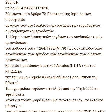
235) ο Ν.
υπ’αριθμ. 4756/26.11.2020.
Σύμφωνα με το Άρθρο 72: Παράταση της θητείας των
διοικητικών
οργάνων των συνδικαλιστικών οργανώσεων εργαζομένων,
συνταξιούχων και εργοδοτών:
1. H θητεία των διοικητικών οργάνων των συνδικαλιστικών
οργανώσεων
του άρθρου 9 του ν. 1264/1982 (Α΄ 79) των συνταξιοδοτικών
οργανώσεων, των εργοδοτικών οργανώσεων, των αιρετών
οργάνων των
Νομικών Προσώπων Ιδιωτικού Δικαίου (Ν.Π.Ι.Δ.) και του
Ν.Π.Δ.Δ. με
την επωνυμία «Ταμείο Αλληλοβοήθειας Προσωπικού του
Εθνικού
Τυπογραφείου», εφόσον είτε έληξε από την 11η.6.2020 και
εφεξής είτε
λήγει για πρώτη φορά ενόσω βρίσκονται σε ισχύ τα έκτακτα
μέτρα για
τον περιορισμό της διασποράς του κορωνοϊού COVID-19, είτε