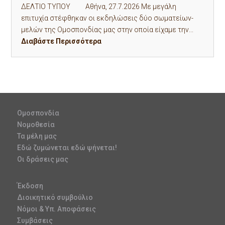
ΔΕΛΤΙΟ ΤΥΠΟΥ Αθήνα, 27.7.2026 Με μεγάλη
επιτυχία στέφθηκαν οι εκδηλώσεις δύο σωματείων-
μελών της Ομοσπονδίας μας στην οποία είχαμε την...
Διαβάστε Περισσότερα
Ομοσπονδία
Νομοθεσία
Τα μέλη μας
Εδώ ζυμώνεται εδώ ψήνεται!
Οι δράσεις μας
Έκδοση
Διοικητικό συμβούλιο
Νόμοι & Υπ. Αποφάσεις
Συμβάσεις