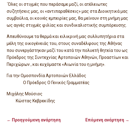
΄Όλες οι στιγμές που περάσαμε μαζί, οι ατέλειωτες
συζητήσεις μας, οι «αντιπαραθέσεις» μας στα Διοικητικά μας
συμβούλια, οι κοινές εμπειρίες μας, θα μείνουν στη μνήμη μας
ως αγνές στιγμές φιλίας και συνδικαλιστικής συμπόρευσης.
Απευθύνουμε τα θερμά και ειλικρινή μας συλλυπητήρια στα
μέλη της οικογένειάς του, στους συναδέλφους της Αθήνας
που συνεργάστηκαν μαζί του κατά την πολυετή θητεία του ως
Πρόεδρος της Συντεχνίας Αρτοποιών Αθηνών, Προαστίων και
Περιχώρων , και ευχόμαστε «Αιωνία του η μνήμη».
Για την Ομοσπονδία Αρτοποιών Ελλάδος
Ο Πρόεδρος Ο Γενικός Γραμματέας
Μιχάλης Μούσιος
Κώστας Κεβρεκίδης
←
Προηγούμενη ανάρτηση
Επόμενη ανάρτηση
→