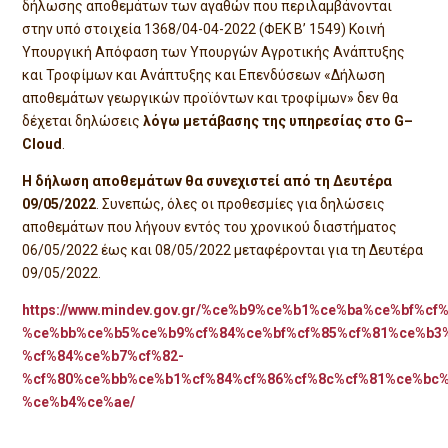
δήλωσης αποθεμάτων των αγαθών που περιλαμβάνονται
στην υπό στοιχεία 1368/04-04-2022 (ΦΕΚ Β’ 1549) Κοινή
Υπουργική Απόφαση των Υπουργών Αγροτικής Ανάπτυξης
και Τροφίμων και Ανάπτυξης και Επενδύσεων «Δήλωση
αποθεμάτων γεωργικών προϊόντων και τροφίμων» δεν θα
δέχεται δηλώσεις
λόγω μετάβασης της υπηρεσίας στο
G
–
Cloud
.
Η δήλωση αποθεμάτων θα συνεχιστεί από τη Δευτέρα
09/05/2022
. Συνεπώς, όλες οι προθεσμίες για δηλώσεις
αποθεμάτων που λήγουν εντός του χρονικού διαστήματος
06/05/2022 έως και 08/05/2022 μεταφέρονται για τη Δευτέρα
09/05/2022.
https://www.mindev.gov.gr/%ce%b9%ce%b1%ce%ba%ce%bf%cf
%ce%bb%ce%b5%ce%b9%cf%84%ce%bf%cf%85%cf%81%ce%b3
%cf%84%ce%b7%cf%82-
%cf%80%ce%bb%ce%b1%cf%84%cf%86%cf%8c%cf%81%ce%bc%
%ce%b4%ce%ae/