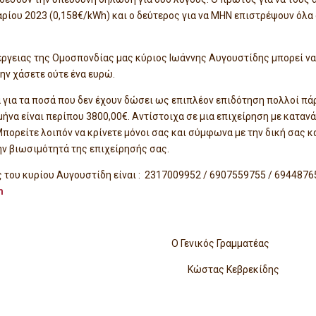
ρίου 2023 (0,158€/kWh) και ο δεύτερος για να ΜΗΝ επιστρέψουν όλα
έργειας της Ομοσπονδίας μας κύριος Ιωάννης Αυγουστίδης μπορεί να
μην χάσετε ούτε ένα ευρώ.
 για τα ποσά που δεν έχουν δώσει ως επιπλέον επιδότηση πολλοί πάρ
ήνα είναι περίπου 3800,00€. Αντίστοιχα σε μια επιχείρηση με κατα
 Μπορείτε λοιπόν να κρίνετε μόνοι σας και σύμφωνα με την δική σας 
την βιωσιμότητά της επιχείρησής σας.
του κυρίου Αυγουστίδη είναι : 2317009952 / 6907559755 / 69448765
m
ς Ο Γενικός Γραμματέας
ύσιος Κώστας Κεβρεκίδης