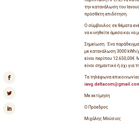
την κατανάλωση του Ιανουα
πρόσθετη επιδότηση.
Ο σύμβουλος σε θέματα εν
να κινηθείτε άμεσα και να 
Σημείωση : Ένα παράδειγμα
με κατανάλωση 3000 kWh/μ
είναι περίπου 12.650,00€.
είναι σημαντικό ή όχι για 
Τα τηλέφωνα επικοινωνίας 
iavg.deltacom@gmail.co
Με εκτίμηση
Ο Πρόεδρο
Μιχάλης Μο