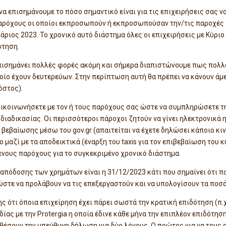
να επισημάνουμε το πόσο σημαντικό είναι για τις επιχειρήσεις σας 
 παρόχους οι οποίοι εκπροσωπούν ή εκπροσωπούσαν την/τις παροχές 
άριος 2023. Το χρονικό αυτό διάστημα όλες οι επιχειρήσεις με Κύριο
ότηση.
επισημάνει πολλές φορές ακόμη και σήμερα διαπιστώνουμε πως πολλ
ποίο έχουν δευτερεύων. Στην περίπτωση αυτή θα πρέπει να κάνουν ά
όστος).
επικοινωνήσετε με τον ή τους παρόχους σας ώστε να συμπληρώσετε 
διαδικασίας. Οι περισσότεροι πάροχοι ζητούν να γίνει ηλεκτρονικά η
εβαίωσης μέσω του gov.gr (απαιτείται να έχετε δηλώσει κάποιο κ
μαζί με τα αποδεικτικά (έναρξη του taxis για τον επιβεβαίωση του κ
νους παρόχους για το συγκεκριμένο χρονικό διάστημα.
απόδοσης των χρημάτων είναι η 31/12/2023 κάτι που σημαίνει ότι π
στε να προλάβουν να τις επεξεργαστούν και να υπολογίσουν τα ποσά
ης ότι όποια επιχείρηση έχει πάρει σωστά την κρατική επιδότηση (π
ας με την Protergia η οποία έδινε κάθε μήνα την επιπλέον επιδότηση
έσουν την υπεύθυνη δήλωση για δύο λόγους. Ο πρώτος για να τους α