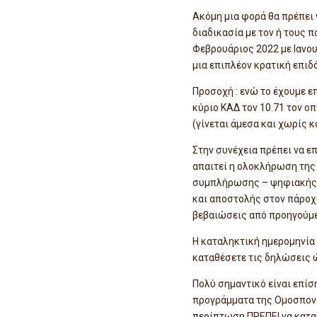
Ακόμη μια φορά θα πρέπει 
διαδικασία με τον ή τους
Φεβρουάριος 2022 με Ιανου
μια επιπλέον κρατική επιδ
Προσοχή : ενώ το έχουμε 
κύριο ΚΑΔ τον 10.71 τον ο
(γίνεται άμεσα και χωρίς κ
Στην συνέχεια πρέπει να 
απαιτεί η ολοκλήρωση της 
συμπλήρωσης – ψηφιακής β
και αποστολής στον πάροχο 
βεβαιώσεις από προηγούμε
Η καταληκτική ημερομηνία 
καταθέσετε τις δηλώσεις ώ
Πολύ σημαντικό είναι επίσ
προγράμματα της Ομοσπονδί
περίπτωση ΠΡΕΠΕΙ να καταθ