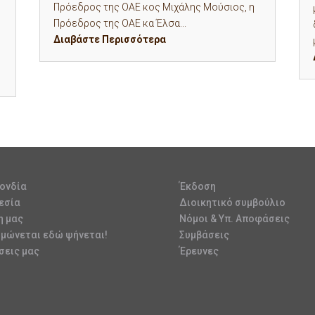
Πρόεδρος της ΟΑΕ κος Μιχάλης Μούσιος, η
Πρόεδρος της ΟΑΕ κα Έλσα...
Διαβάστε Περισσότερα
ονδία
Έκδοση
εσία
Διοικητικό συμβούλιο
η μας
Νόμοι & Υπ. Αποφάσεις
υμώνεται εδώ ψήνεται!
Συμβάσεις
σεις μας
Έρευνες