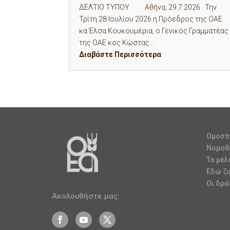
ΔΕΛΤΙΟ ΤΥΠΟΥ Αθήνα, 29.7.2026 Την
Τρίτη 28 Ιουλίου 2026 η Πρόεδρος της ΟΑΕ
κα Έλσα Κουκουμέρια, ο Γενικός Γραμματέας
της ΟΑΕ κος Κώστας...
Διαβάστε Περισσότερα
Ομοσπ
Νομοθ
Τα μέλ
Εδώ ζ
Οι δρά
Ακολουθήστε μας: