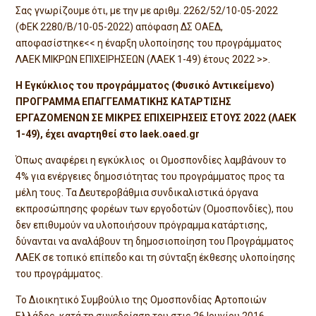
Σας γνωρίζουμε ότι, με την με αριθμ. 2262/52/10-05-2022
(ΦΕΚ 2280/Β/10-05-2022) απόφαση ΔΣ ΟΑΕΔ,
αποφασίστηκε<< η έναρξη υλοποίησης του προγράμματος
ΛΑΕΚ ΜΙΚΡΩΝ ΕΠΙΧΕΙΡΗΣΕΩΝ (ΛΑΕΚ 1-49) έτους 2022 >>.
Η Εγκύκλιος του προγράμματος (Φυσικό Αντικείμενο)
ΠΡΟΓΡΑΜΜΑ ΕΠΑΓΓΕΛΜΑΤΙΚΗΣ ΚΑΤΑΡΤΙΣΗΣ
ΕΡΓΑΖΟΜΕΝΩΝ ΣΕ ΜΙΚΡΕΣ ΕΠΙΧΕΙΡΗΣΕΙΣ ΕΤΟΥΣ 2022 (ΛΑΕΚ
1-49), έχει αναρτηθεί στο
laek.
oaed.
gr
Όπως αναφέρει η εγκύκλιος οι Ομοσπονδίες λαμβάνουν το
4% για ενέργειες δημοσιότητας του προγράμματος προς τα
μέλη τους. Τα Δευτεροβάθμια συνδικαλιστικά όργανα
εκπροσώπησης φορέων των εργοδοτών (Ομοσπονδίες), που
δεν επιθυμούν να υλοποιήσουν πρόγραμμα κατάρτισης,
δύνανται να αναλάβουν τη δημοσιοποίηση του Προγράμματος
ΛΑΕΚ σε τοπικό επίπεδο και τη σύνταξη έκθεσης υλοποίησης
του προγράμματος.
Το Διοικητικό Συμβούλιο της Ομοσπονδίας Αρτοποιών