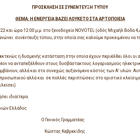
ΠΡΟΣΚΛΗΣΗ ΣΕ ΣΥΝΕΝΤΕΥΞΗ ΤΥΠΟΥ
ΘΕΜΑ: Η ΕΝΕΡΓΕΙΑ ΒΑΖΕΙ ΛΟΥΚΕΤΟ ΣΤΑ ΑΡΤΟΠΟΙΕΙΑ
22 και ώρα 12.00 μ.μ. στο ξενοδοχείο NOVOTEL (οδός Μιχαήλ Βόδα 4
νώνει συνέντευξη τύπου, στην οποία σας καλούμε προκειμένου να τ
 εκτενώς η δυσμενής κατάσταση στην οποία έχουν περιέλθει όλοι οι 
πλέον να ανταπεξέλθουν στους δυσβάστακτους λογαριασμούς ηλεκτρικ
μβάνουν, αλλά και στο συνεχώς αυξανόμενο κόστος των Α’ υλών. Αυ
 προσωπικού αλλά και σε πολλές περιπτώσεις στο οριστικό κλείσιμ
λείσει).
σει ιδιαίτερα.
οιών Ελλάδος
 Γενικός Γραμματέας
ιος Κώστας Κεβρεκίδης