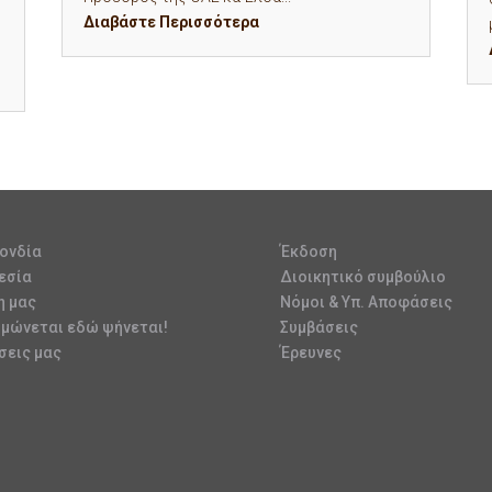
Διαβάστε Περισσότερα
ονδία
Έκδοση
εσία
Διοικητικό συμβούλιο
η μας
Νόμοι & Υπ. Αποφάσεις
υμώνεται εδώ ψήνεται!
Συμβάσεις
σεις μας
Έρευνες