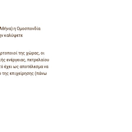
,Αθήνα) η Ομοσπονδία
ην καλύψετε
αρτοποιοί της χώρας, οι
ής ενέργειας, πετρελαίου
τό έχει ως αποτέλεσμα να
ο της επιχείρησης (πάνω