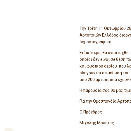
Την Τρίτη 11 Οκτωβρίου 20
Αρτοποιών Ελλάδος διοργα
δημοσιογραφικά.
Ειδικότερα, θα αναπτυχθεί
οποίοι δεν είναι σε θέση 
και φυσικού αερίου που λα
οδηγούνται σε μείωση του
από 200 αρτοποιεία έχουν κ
Η παρουσία σας θα μας τιμή
Για την Ομοσπονδία Αρτοπ
Ο Πρόεδρος Ο
Μιχάλης Μούσ