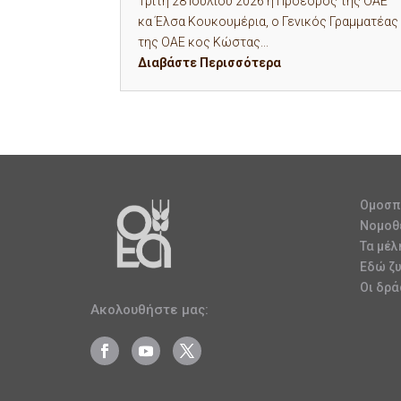
Τρίτη 28 Ιουλίου 2026 η Πρόεδρος της ΟΑΕ
κα Έλσα Κουκουμέρια, ο Γενικός Γραμματέας
της ΟΑΕ κος Κώστας...
Διαβάστε Περισσότερα
Ομοσπ
Νομοθ
Τα μέλ
Εδώ ζ
Οι δρά
Ακολουθήστε μας: