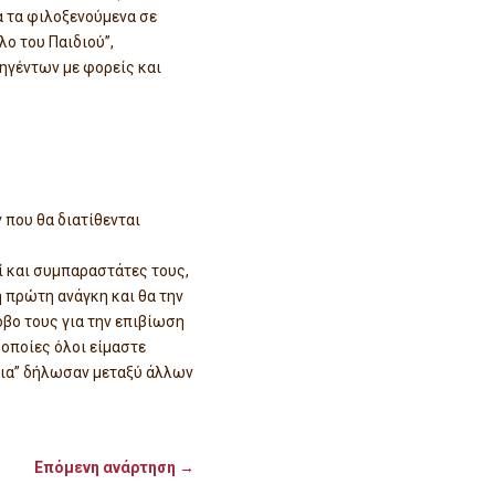
 τα φιλοξενούμενα σε
ο του Παιδιού”,
ηγέντων με φορείς και
 που θα διατίθενται
ί και συμπαραστάτες τους,
ή πρώτη ανάγκη και θα την
όβο τους για την επιβίωση
 οποίες όλοι είμαστε
εια” δήλωσαν μεταξύ άλλων
Επόμενη ανάρτηση
→