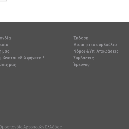
ονδία
Έκδοση
εσία
Διοικητικό συμβούλιο
η μας
Νόμοι & Υπ. Αποφάσεις
υμώνεται εδώ ψήνεται!
Συμβάσεις
σεις μας
Έρευνες
 Ομοσπονδία Αρτοποιών Ελλάδος