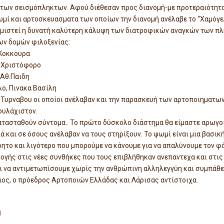
 των σεισμόπληκτων. Αφού διέθεσαν προς διανομή-με προτεραιότητα
ωμί και αρτοσκευασματα των οποίων την διανομή ανέλαβε το “Χαμόγελ
μιστεί η δυνατή καλύτερη κάλυψη των διατροφικών αναγκών των πλ
ων δομών φιλοξενίας:
 Κοκκουρα
ό Χριστόφορο
 Αθ.Παιδη
λο, Πινακα Βασίλη
Τυρναβου οι οποίοι ανέλαβαν και την παρασκευή των αρτοποιηματων
τουλάχιστον.
ατασταθούν σύντομα.. Το πρώτο δύσκολο διάστημα θα είμαστε αρωγο
ιά και σε όσους ανέλαβαν να τους στηρίξουν. Το ψωμί είναι μια βασικ
νόητο και λιγότερο που μπορούμε να κάνουμε για να απαλύνουμε τον φ
ογής στις νέες συνθήκες που τους επιβλήθηκαν ανεπαντεχα και στις
οι να αντιμετωπίσουμε χωρίς την ανθρώπινη αλληλεγγύη και συμπάθ
ιος, ο πρόεδρος Αρτοποιών Ελλάδας και Λάρισας αντίστοιχα.
η