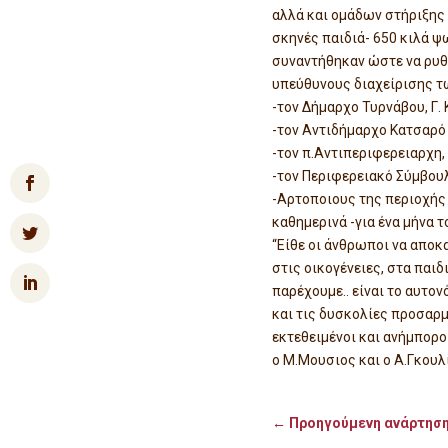
αλλά και ομάδων στήριξης
σκηνές παιδιά- 650 κιλά ψ
συναντήθηκαν ώστε να ρυθ
υπεύθυνους διαχείρισης τ
-τον Δήμαρχο Τυρνάβου, Γ.
-τον Αντιδήμαρχο Κατσαρ
-τον π.Αντιπεριφερειαρχη,
-τον Περιφερειακό Σύμβου
-Αρτοποιους της περιοχής 
καθημερινά -για ένα μήνα 
“Είθε οι άνθρωποι να αποκ
στις οικογένειες, στα παιδ
παρέχουμε.. είναι το αυτο
και τις δυσκολίες προσαρμ
εκτεθειμένοι και ανήμπορ
ο Μ.Μουσιος και ο Α.Γκουλ
←
Προηγούμενη ανάρτησ