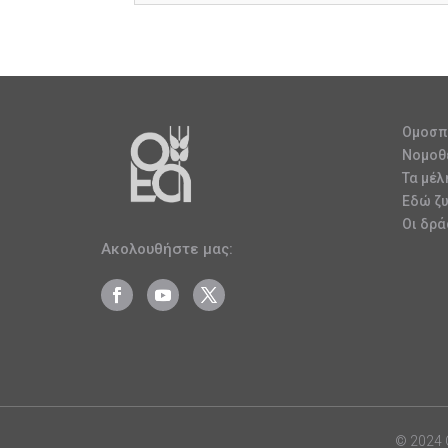
Ομοσπ
Νομοθ
Τα μέλ
Εδώ ζ
Οι δρά
Ακολουθήστε μας:
© 2024