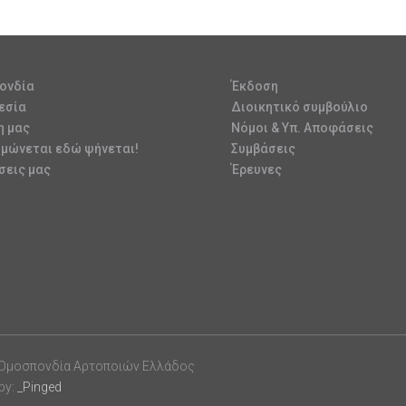
ονδία
Έκδοση
εσία
Διοικητικό συμβούλιο
η μας
Νόμοι & Υπ. Αποφάσεις
υμώνεται εδώ ψήνεται!
Συμβάσεις
σεις μας
Έρευνες
 Ομοσπονδία Αρτοποιών Ελλάδος
by:
_Pinged