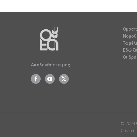
Ομοσπ
Νομοθ
Τα μέλ
Εδώ ζ
Οι δρά
Ακολουθήστε μας:
© 2024
Created 