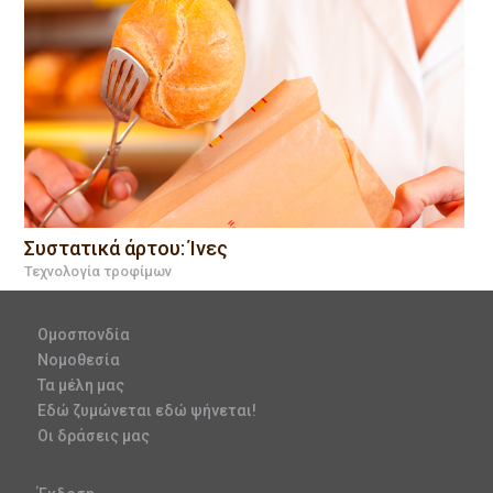
Συστατικά άρτου: Ίνες
Τεχνολογία τροφίμων
Ομοσπονδία
Νομοθεσία
Τα μέλη μας
Εδώ ζυμώνεται εδώ ψήνεται!
Οι δράσεις μας