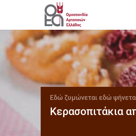
Εδώ ζυμώνεται εδώ ψήνετ
Κερασοπιτάκια απ