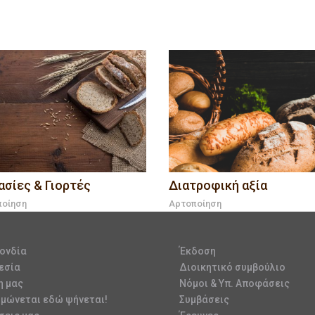
ασίες & Γιορτές
Διατροφική αξία
ποίηση
Αρτοποίηση
ονδία
Έκδοση
εσία
Διοικητικό συμβούλιο
η μας
Νόμοι & Υπ. Αποφάσεις
υμώνεται εδώ ψήνεται!
Συμβάσεις