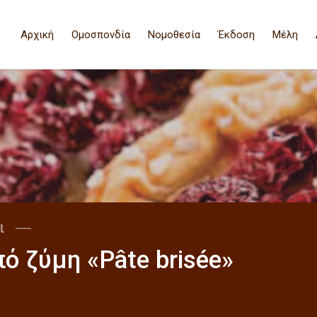
Αρχική
Ομοσπονδία
Νομοθεσία
Έκδοση
Μέλη
αι ―
ό ζύµη «Pâte brisée»