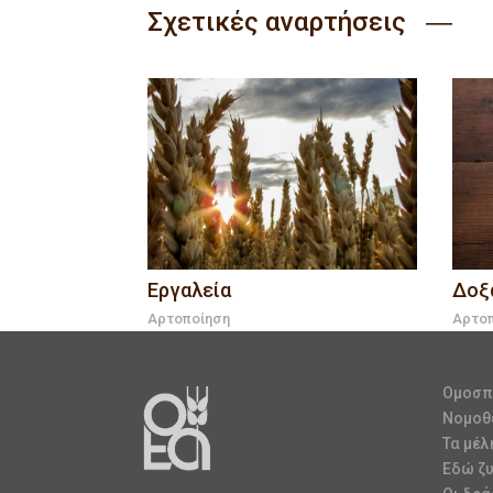
Σχετικές αναρτήσεις ―
Εργαλεία
Δοξ
Αρτοποίηση
Αρτο
Ομοσπ
Νομοθ
Τα μέλ
Εδώ ζ