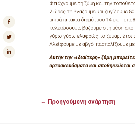
Φτιάχνουµε τη ζύµη και την τοποθετ
2 ώρες τη βγάζουµε και ζυγίζουµε 80 
µικρά πιτάκια διαµέτρου 14 εκ. Τοπο
τελειώσουµε, βάζουµε στη µέση από 
γύρω-γύρω ελαφρώς το ζυµάρι έτσι ώ
Αλείφουµε µε αβγό, πασπαλίζουµε µε 
Αυτήν την «ιδιαίτερη» ζύµη µπορείτε
αρτοσκευάσµατα και αποθηκεύεται στ
←
Προηγούμενη ανάρτηση