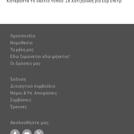
Κατεβάστε το δελτίο τύπου: Σε Χατζηδάκη για Ευρ.Επιτρ
Ομοσπονδία
Νομοθεσία
Τα μέλη μας
Εδώ ζυμώνεται εδώ ψήνεται!
Οι δράσεις μας
Έκδοση
Διοικητικό συμβούλιο
Νόμοι & Υπ. Αποφάσεις
Συμβάσεις
Έρευνες
Ακολουθήστε μας: